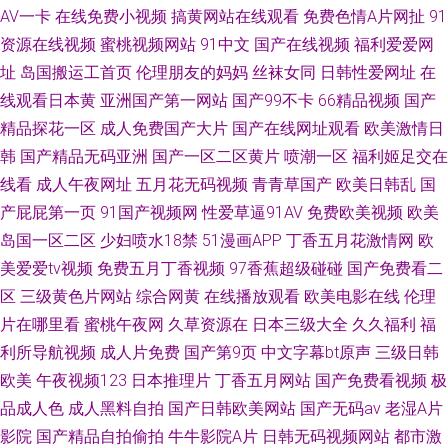
AV一卡
在线免费小视频
搞黄网站在线观看
免费色情A片网扯
91
资源在线视频
蜜桃视频网站
91中文
国产在线视频
福利爱爱网
址
岛国搬运工首页
伦理朋友的妈妈
丝袜女同
日韩性爱网址
在
线观看日本黄
亚洲国产第一网站
国产99不卡
66精品视频
国产
精品探花一区
成人免费国产大片
国产在线网址观看
欧美激情日
韩
国产精品无码亚洲
国产一区二区黄片
喷潮一区
福利姬足交在
线看
成人午夜网址
五月花无码视频
青青草国产
欧美日韩乱
国
产屁屁第一页
91国产视频网
性爱草逼91AV
免费欧美视频
欧美
岛国一区二区
少妇喷水18禁
51漫画APP
丁香五月花激情网
欧
美爱爱tv视频
免费五月丁香视频
97香蕉超级碰碰
国产免费看二
区
三级黄色片网站
综合网黄
在线播放观看
欧美电影在线
伦理
片在哪里看
蜜桃午夜网
久草资源在
日本三级大全
久久福利
福
利所导航视频
成人片免费
国产第9页
中文字幕bt原声
三级日韩
欧美
午夜视频123
日本推理片
丁香五月网站
国产免费看视频
极
品成人色
成人黑料自拍
国产日韩欧美网站
国产无码av
老湿A片
影院
国产精品自拍偷拍
牛牛影院A片
日韩无码视频网站
都市激