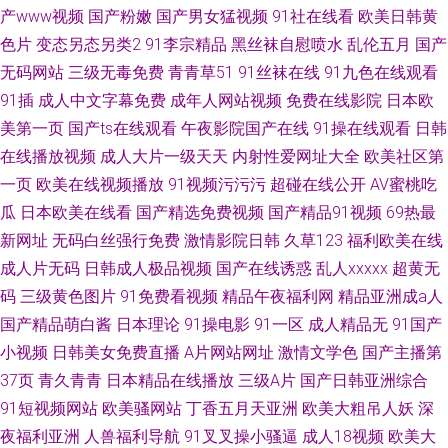
产www视频
国产粉嫩
国产男女猛视频
91社在线看
欧美日韩黄
色片
变态另态另类2
91李宗精品
黑丝袜自慰喷水
乱伦五月
国产
无码网站
三级无毒免费
青青草51
91丝袜在线
91九色在线观看
91插
成人中文字幕免费
成年人网站视频
免费在线影院
日本欧
美第一页
国产ts在线观看
午夜影院国产在线
91操在线观看
日韩
在线播放视频
成人大片一级天天
内射性爱网址大全
欧美社区第
一页
欧美在线视频播放
91视频污污污
超碰在线公开
AV蜜桃吃
瓜
日本欧美在线看
国产精选免费视频
国产精品91视频
69热最
新网址
无码白丝强行免费
激情影院日韩
久草123
福利欧美在线
成人片无码
日韩成人极品视频
国产在线诱惑
乱人xxxxx
超黄无
码
三级黄色图片
91免费看视频
精品午夜福利网
精品亚洲成a人
国产精品萌白酱
日本理论
91操电影
91一区
成人精品无
91国产
小视频
日韩美女免费直播
A片网站网址
激情文学色
国产主播第
37页
青久青青
日本精品在线播放
三级A片
国产日韩亚洲综合
91短视频网站
欧美骚网站
丁香五月天亚洲
欧美大粗吊人妖
深
夜福利亚洲
人兽福利导航
91叉叉操小骚逼
成人18视频
欧美大