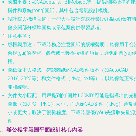
國際平臺
：如CADdetails、BIMobject等，提供國際標準的
構件和系統(tǒng)圖紙，其中包含電氣設計模塊。
設計院與機構官網
：一些大型設計院或行業(yè)協(xié)會有
會公開部分標準圖集或示范案例供學習參考。
注意事項
：
版權與用途
：下載時務必注意圖紙的版權聲明，確保用于合
合規(guī)的學習、參考或已獲得授權的項目，避免商業(yè)
權。
圖紙版本與格式
：確認圖紙的CAD軟件版本（如AutoCAD
2018, 2023等）和文件格式（.dwg, .dxf等），以確保能正常
開和編輯。
文件大小匹配
：用戶提到的“圖片1.30MB”可能是指導出的光
圖像（如JPG、PNG）大小，而原始CAD文件（.dwg）通常
小或更大，取決于復雜程度。下載時應優(yōu)先獲取矢量源
件。
二、辦公樓電氣圖平面設計核心內容