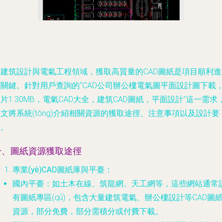
在建筑設計與電氣工程領域，獲取高質量的CAD圖紙是項目順利進
的關鍵。針對用戶查詢的“CAD公司辦公樓電氣圖平面設計圖下載
片1.30MB，電氣CAD大全，建筑CAD圖紙，平面設計”這一需求
文將系統(tǒng)介紹相關資源的獲取途徑、注意事項以及設計要
點。
一、圖紙資源獲取途徑
專業(yè)CAD圖紙庫與平臺
：
國內平臺
：如土木在線、筑龍網、天工網等，這些網站通常
有圖紙專區(qū)，包含大量建筑電氣、辦公樓設計等CAD圖
資源，部分免費，部分需積分或付費下載。