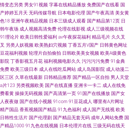
情变态另类
男女91视频
字幕在线精品播放
免费国产在线看
国
产婷婷五月天
无码传媒导航
日本电影伦理
国产午夜高清
美女黄
色18
亚洲午夜精品视频
日本三级成人观看
国产精品第12页
日
韩午夜场
成人视频高清免费
伦理在线影视
成人三级视频在线
91理论片
欧美日韩性爱福利
av午夜探花福利
精品毛片
久久叉
叉
另类人妖视频
欧美熟妇穴视频
丁香五月V国产
日韩黄色网址
豆花福利视频
轮理片自拍偷拍
日韩欧美美女视频
欧美A级黄色
影院
丁香影视五月花
福利视频电影久久
污污污污免费
91金典
免费
欧美三级日本
成人在线吃瓜网站
成人岛国影院
成人动漫二
区三区
久草在线最新
日韩精品推荐
国产精品一区自拍
男人天堂
a片123
另类视频欧美
国产在线直播
亚洲卡一卡二
成人在线免
费看黄
操操无码视频
国产高清第一页
91国产在线播放
国产女
人夜夜做
国产在线小视频
91com
91豆花成人
哪里有A片网址
精产国品
香蕉视频国产精品
91九色福利
成人国产无线视
欧美
日韩性生活片
国产伦理剧
国产精品无套无码
成年人网站免费
国
产精品1000
91九色在线视频
日本伦理片在线
三级无码在线天