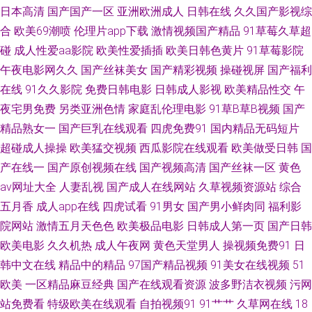
日本高清
国产国产一区
亚洲欧洲成人
日韩在线
久久国产影视综
娱乐福利导航 五月天青青草 51黑料偷拍 91微拍视频 俺去的综合网站 国产无
合
欧美69潮喷
伦理片app下载
激情视频国产精品
91草莓久草超
碰
成人性爱aa影院
欧美性爱插插
欧美日韩色黄片
91草莓影院
人区大片 老湿机午夜无码 青青草在线网 婷婷97www 一级性愛tV AV黄色天
午夜电影网久久
国产丝袜美女
国产精彩视频
操碰视屏
国产福利
在线
91久久影院
免费日韩电影
日韩成人影视
欧美精品性交
午
堂网 国产极品另类 久久综合久久日韩 人人超碰人人操 亚州色区 91豆花网
夜宅男免费
另类亚洲色情
家庭乱伦理电影
91草B草B视频
国产
精品熟女一
国产巨乳在线观看
四虎免费91
国内精品无码短片
97综合激情 成人含羞草 国产免费日逼视频 日韩成人黄色免费 伊人操久久 91
超碰成人操操
欧美猛交视频
西瓜影院在线观看
欧美做受日韩
国
视频cn 白丝美女爆乳视频 国产日逼免费视频 欧美老妇ⅹⅹⅹ 日韩亚洲成人电影
产在线一
国产原创视频在线
国产视频高清
国产丝袜一区
黄色
av网址大全
人妻乱视
国产成人在线网站
久草视频资源站
综合
91官网 成人电影香蕉视频 久草在线资源网 青娱乐天天影院 天堂资源网站 一
五月香
成人app在线
四虎试看
91男女
国产男小鲜肉同
福利影
院网站
激情五月天色色
欧美极品电影
日韩成人第一页
国产日韩
区二区免费日本 97资源亚洲 丁香午夜超碰 老湿福利社91 日韩操操网 亚洲黄
欧美电影
久久机热
成人午夜网
黄色天堂男人
操视频免费91
日
韩中文在线
精品中的精品
97国产精品视频
91美女在线视频
51
色电影1 97色亚洲 丰满熟妇乱子另类 久草福利在线 欧美性欧美性一区 四虎
欧美
一区精品麻豆经典
国产在线观看资源
波多野洁衣视频
污网
视频 91大神磁力 俺去射啦 福利夜导航 激情在线QVD 日本美女色色 影音先
站免费看
特级欧美在线观看
自拍视频91
91艹艹
久草网在线
18