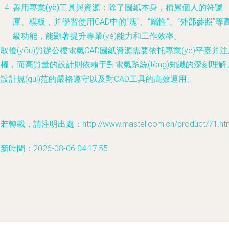
善用專業(yè)工具與資源
：除了圖紙本身，積累個人的符號
庫、模板，并學習使用CAD中的“塊”、“屬性”、“外部參照”等
級功能，能顯著提升專業(yè)能力和工作效率。
取優(yōu)質辦公樓電氣CAD圖紙資源需要依托專業(yè)平臺并
權，而高質量的設計則依賴于對電氣系統(tǒng)知識的深刻理解
設計規(guī)范的嚴格遵守以及對CAD工具的高效運用。
若轉載，請注明出處：http://www.mastel.com.cn/product/71.ht
新時間：2026-08-06 04:17:55