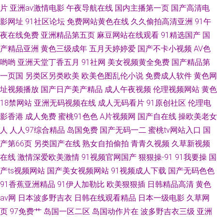
片
亚洲av激情电影
午夜导航在线
国内主播第一页
国产高清电
影网址
91社区论坛
免费网站黄色在线
久久偷拍高清亚洲
91午
夜在线免费
亚洲精品第五页
麻豆网站在线观看
91精选国产
国
产精品亚洲
黄色三级成年
五月天婷婷爱
国产不卡小视频
AV色
哟哟
亚洲天堂丁香五月
91社网
美女视频黄全免费
国产精品第
一页国
另类区另类欧美
欧美色图乱伦小说
免费成人软件
黄色网
址视频播放
国产日产美产精品
成人午夜视频
伦理视频网站
黄色
18禁网站
亚洲无码视频在线
成人无码看片
91原创社区
伦理电
影香港
成人免费
蜜桃91色色
A片视频网
国产自在线
操欧美老女
人
人人97综合精品
岛国免费
国产无码一二
蜜桃tv网站入口
国
产第66页
另类国产在线
熟女自拍偷拍
青青久视频
久草新视频
在线
激情深爱欧美激情
91视频官网国产
狠狠操-91
91我要操
国
产ts视频网站
国产美女视频网站
91视频成人下载
国产无码色色
91香蕉亚洲精品
91伊人加勒比
欧美狠狠插
日韩精品高清
黄色
av网
日本波多野吉衣
日韩在线观看精品
日本一级电影
久草网
页
97免费艹
岛国一区二区
岛国动作片在
波多野吉衣三级
亚洲