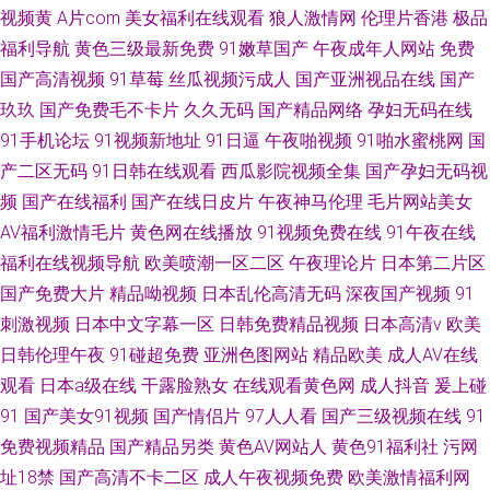
视频黄
A片com
美女福利在线观看
狼人激情网
伦理片香港
极品
福利导航
黄色三级最新免费
91嫩草国产
午夜成年人网站
免费
国产高清视频
91草莓
丝瓜视频污成人
国产亚洲视品在线
国产
玖玖
国产免费毛不卡片
久久无码
国产精品网络
孕妇无码在线
91手机论坛
91视频新地址
91日逼
午夜啪视频
91啪水蜜桃网
国
产二区无码
91日韩在线观看
西瓜影院视频全集
国产孕妇无码视
频
国产在线福利
国产在线日皮片
午夜神马伦理
毛片网站美女
AV福利激情毛片
黄色网在线播放
91视频免费在线
91午夜在线
福利在线视频导航
欧美喷潮一区二区
午夜理论片
日本第二片区
国产免费大片
精品呦视频
日本乱伦高清无码
深夜国产视频
91
刺激视频
日本中文字幕一区
日韩免费精品视频
日本高清v
欧美
日韩伦理午夜
91碰超免费
亚洲色图网站
精品欧美
成人AV在线
观看
日本a级在线
干露脸熟女
在线观看黄色网
成人抖音
爰上碰
91
国产美女91视频
国产情侣片
97人人看
国产三级视频在线
91
免费视频精品
国产精品另类
黄色AV网站人
黄色91福利社
污网
址18禁
国产高清不卡二区
成人午夜视频免费
欧美激情福利网