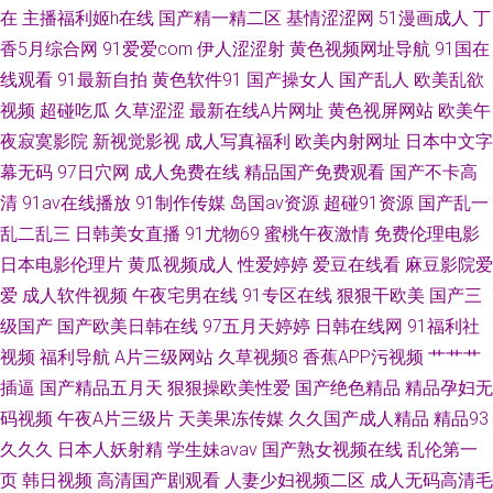
在
主播福利姬h在线
国产精一精二区
基情涩涩网
51漫画成人
丁
香5月综合网
91爱爱com
伊人涩涩射
黄色视频网址导航
91国在
线观看
91最新自拍
黄色软件91
国产操女人
国产乱人
欧美乱欲
视频
超碰吃瓜
久草涩涩
最新在线A片网址
黄色视屏网站
欧美午
夜寂寞影院
新视觉影视
成人写真福利
欧美内射网址
日本中文字
幕无码
97日穴网
成人免费在线
精品国产免费观看
国产不卡高
清
91av在线播放
91制作传媒
岛国av资源
超碰91资源
国产乱一
乱二乱三
日韩美女直播
91尤物69
蜜桃午夜激情
免费伦理电影
日本电影伦理片
黄瓜视频成人
性爱婷婷
爱豆在线看
麻豆影院爱
爱
成人软件视频
午夜宅男在线
91专区在线
狠狠干欧美
国产三
级国产
国产欧美日韩在线
97五月天婷婷
日韩在线网
91福利社
视频
福利导航
A片三级网站
久草视频8
香蕉APP污视频
艹艹艹
插逼
国产精品五月天
狠狠操欧美性爱
国产绝色精品
精品孕妇无
码视频
午夜A片三级片
天美果冻传媒
久久国产成人精品
精品93
久久久
日本人妖射精
学生妹avav
国产熟女视频在线
乱伦第一
页
韩日视频
高清国产剧观看
人妻少妇视频二区
成人无码高清毛