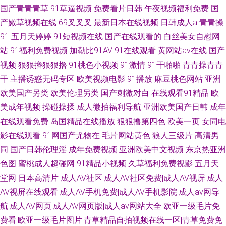
国产青青青草
91草逼视频
免费看片日韩
午夜视频福利免费
国
产嫩草视频在线
69叉叉叉
最新日本在线视频
日韩成人a
青青操
91
五月天婷婷
91短视频在线
国产在线观看的
白丝美女自慰网
站
91福利免费视频
加勒比91AV
91在线观看
黄网站av在线
国产
视频
狠狠擼狠狠擼
91桃色小视频
91激情
91干啪啪
青青操青青
干
主播诱惑无码专区
欧美视频电影
91播放
麻豆桃色网站
亚洲
欧美国产另类
欧美伦理另类
国产刺激对白
在线观看91精品
欧
美成年视频
操碰操揉
成人微拍福利导航
亚洲欧美国产日韩
成年
在线观看免费
岛国精品在线播放
狠狠撸第四色
欧美一页
女同电
影在线观看
91网国产尤物在
毛片网站黄色
狼人三级片
高清男
同
国产日韩伦理淫
成年免费视频
亚洲欧美中文视频
东京热亚洲
色图
蜜桃成人超碰网
91精品小视频
久草福利免费视影
五月天
堂网
日本高清片
成人AV社区|成人AV社区免费|成人AV视屏|成人
AV视屏在线观看|成人AV手机免费|成人AV手机影院|成人av网导
航|成人AV网页|成人AV网页版|成人av网站大全
欧亚一级毛片免
费看|欧亚一级毛片图片|青草精品自拍视频在线一区|青草免费免