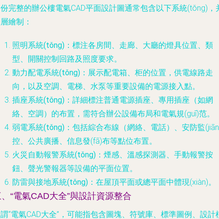
份完整的辦公樓電氣CAD平面設計圖通常包含以下系統(tǒng)，
分層繪制：
照明系統(tǒng)
：標注各房間、走廊、大廳的燈具位置、類
型、開關控制回路及照度要求。
動力配電系統(tǒng)
：展示配電箱、柜的位置，供電線路走
向，以及空調、電梯、水泵等重要設備的電源接入點。
插座系統(tǒng)
：詳細標注普通電源插座、專用插座（如網
絡、空調）的布置，需符合辦公設備布局和電氣規(guī)范。
弱電系統(tǒng)
：包括綜合布線（網絡、電話）、安防監(jiān
控、公共廣播、信息發(fā)布等點位布置。
火災自動報警系統(tǒng)
：煙感、溫感探測器、手動報警按
鈕、聲光警報器等設備的平面位置。
防雷與接地系統(tǒng)
：在屋頂平面或總平面中體現(xiàn)。
三、“電氣CAD大全”與設計資源整合
謂“電氣CAD大全”，可能指包含圖塊、符號庫、標準圖例、設計