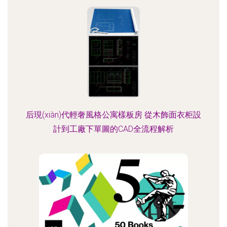
后現(xiàn)代輕奢風格公寓樣板房 從木飾面衣柜設
計到工廠下單圖的CAD全流程解析