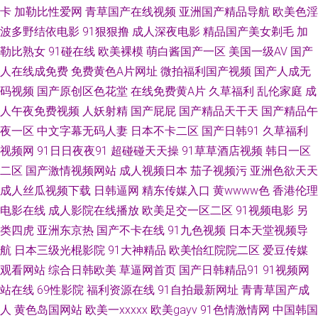
卡
加勒比性爱网
青草国产在线视频
亚洲国产精品导航
欧美色淫
音先锋自拍在线 91中文国产精品 国产激情久久 精品aa福利 欧美精品传媒 深
波多野结依电影
91狠狠撸
成人深夜电影
精品国产美女剃毛
加
勒比熟女
91碰在线
欧美裸模
萌白酱国产一区
美国一级AV
国产
夜影院深 伊人午夜理论 91色色福利视频 超碰97福利合集 黑人激情AV 老湿
人在线成免费
免费黄色A片网址
微拍福利国产视频
国产人成无
码视频
国产原创区色花堂
在线免费黄A片
久草福利
乱伦家庭
成
影院免费69 日本阿v视频 午夜老司机视频网 中文字幕上床視頻 91视频库
人午夜免费视频
人妖射精
国产屁屁
国产精品天干天
国产精品午
wwwAV网站址 成人小视频APP 国产精品夜夜 精品偷拍网 麻豆性爱视频 少妇
夜一区
中文字幕无码人妻
日本不卡二区
国产日韩91
久草福利
视频网
91日日夜夜91
超碰碰天天操
91草草酒店视频
韩日一区
精品一区二区 伊人222成人网 97操碰免费视频 超碰国产99 日本色婷婷 在线
二区
国产激情视频网站
成人视频日本
茄子视频污
亚洲色欲天天
成人丝瓜视频下载
日韩逼网
精东传媒入口
黄wwww色
香港伦理
超碰99 91色吧 www黑料尤物 岛国大片中文字幕 天堂av影院 www日本高清
电影在线
成人影院在线播放
欧美足交一区二区
91视频电影
另
类四虎
亚洲东京热
国产不卡在线
91九色视频
日本天堂视频导
成人综合大香蕉 国产探花123 九一免费看片 青娱乐首页91 天堂资源网欧美
航
日本三级光棍影院
91大神精品
欧美怡红院院二区
爱豆传媒
观看网站
综合日韩欧美
草逼网首页
国产日韩精品91
91视频网
色 伊人狠狠 在线观看成人 九一网站永久免费 欧美性色A 色婷婷福利导航 亚
站在线
69性影院
福利资源在线
91自拍最新网址
青青草国产成
洲色天堂在线 91专区在线 成人A级网站 国产三级自拍视频 另类图片激情 青
人
黄色岛国网站
欧美一xxxxx
欧美gayv
91色情激情网
中国韩国