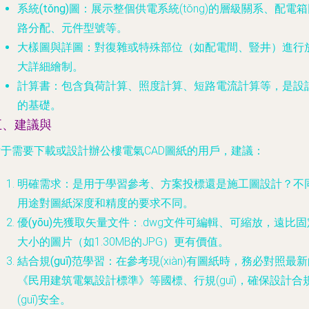
系統(tǒng)圖
：展示整個供電系統(tǒng)的層級關系、配電
路分配、元件型號等。
大樣圖與詳圖
：對復雜或特殊部位（如配電間、豎井）進行
大詳細繪制。
計算書
：包含負荷計算、照度計算、短路電流計算等，是設
的基礎。
五、建議與
對于需要下載或設計辦公樓電氣CAD圖紙的用戶，建議：
明確需求
：是用于學習參考、方案投標還是施工圖設計？不
用途對圖紙深度和精度的要求不同。
優(yōu)先獲取矢量文件
：.dwg文件可編輯、可縮放，遠比固
大小的圖片（如1.30MB的JPG）更有價值。
結合規(guī)范學習
：在參考現(xiàn)有圖紙時，務必對照最
《民用建筑電氣設計標準》等國標、行規(guī)，確保設計合
(guī)安全。