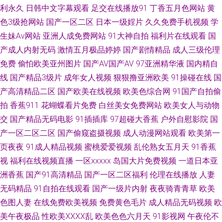
利永久
日韩中文字幕观看
足交在线播放91
丁香五月色网站
黄
清视频 变态另类av 韩国无码成人 欧美性爱精品一区 五月涩婷婷 91福利合集
色3级抢网站
国产一区二区
日本一级婬片
久久免费手机视频
学
生妹Av网站
亚洲人成免费网站
91大神自拍
福利片在线观看
国
系列 97视频色色 久久网址二区 欧美一级色片儿 婷婷色网 亚洲天黄色天堂
产成人内射无码
激情五月极品婷婷
国产剧情精品
成人三级伦理
免费
偷怕欧美亚州图片
国产AV国产AV
97亚洲精华液
国内精自
91婷婷涩涩 av天堂电影网 超碰香蕉 国产欧美精品啪啪 久久伊人精品视频 青
线
国产精品3级片
成年女人视频
狠狠撸亚洲欧美
91操碰在线
国
草视屏 a欧美性爱 传媒视频在线 精品国产第一页 日本不卡一二三区 五月丁
产高清精品二区
国产欧美在线视频
欧美色综合网
91国产自拍偷
拍
香蕉911
花蝴蝶看片免费
白丝美女免费网站
欧美女人与动物
香成人网 在线导航AV 91精品999 加勒比av123 蜜臀91av 欧美熟妇bbw 日韩
交
国产精品无码电影
91插插库
97超碰大香蕉
户外自慰影院
国
产一区二区二区
国产偷窥盗摄视频
成人动漫网站观看
欧美第一
无码A级片 亚州三级视频 91大香蕉探花 欧美艹逼 国产视频在线观看 香蕉视
页夜夜
91成人精品视频
蜜桃爱爱视频
乱伦熟女五月天
91香蕉
视
福利在线视频直播
一区xxxxx
岛国大片免费视频
一道日本亚
频在线观看 97人妻人人干 操少妇射精 国产97资源 精品九九 免费黄色片子
洲香蕉
国产91高清精品
国产一区二区福利
伦理在线播放
人妻
无码精品
91自拍在线观看
国产一级片内射
夜夜骑青青草
欧美
人妖群交乱交 微拍国产 亚洲最大天堂观看 91蜜臀久久 www人人肏 成人剧
色图人妻
在线免费欧美视频
免费黄色毛片
成人精品无码视频
欧
场网址 狠狠干中文字幕 玖玖热精品6 日本AⅤ免费观看 偷拍视频网址导航 影
美午夜极品
性欧美ⅩⅩⅩⅩ乱
欧美色色六月天
91影视网
午夜伦不