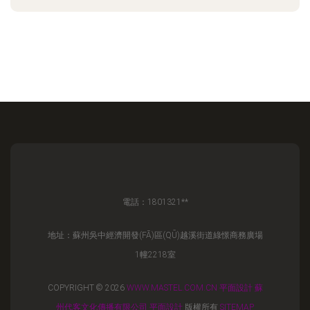
電話：1801321**
地址：蘇州吳中經濟開發(FĀ)區(QŪ)越溪街道綠憬商務廣場
1幢2218室
COPYRIGHT © 2026
WWW.MASTEL.COM.CN
平面設計
蘇
州代客文化傳播有限公司
平面設計
版權所有
SITEMAP