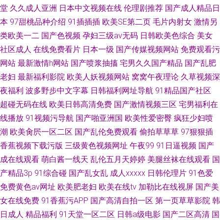
堂
久久成人亚洲
日本中文视频在线
伦理剧推荐
国产成人精品日
本
97甜桃品种介绍
91插插插
欧美SE第二页
毛片内射女
激情另
类欧美一二
国产色视频
孕妇三级av无码
日韩欧美色综合
美女
社区成人
在线免费看片
日本一级
国产传媒视频网站
免费观看污
网站
最新激情h网站
国产喷浆抽搐
宅男久久国产精品
国产乱肥
老妇
最新福利影院
欧美人妖视频网站
窝窝午夜理论
久草视频深
夜福利
波多野步中文字幕
日韩福利网址导航
91精品国产社区
超碰无码在线
欧美日韩高清免费
国产激情视频三区
宅男福利在
线播放
91视频污导航
国产啪亚洲国
欧美性爱密臀
疯狂少妇喷
潮
欧美肏屄一区二区
国产乱伦免费观看
偷拍草草草
97狠狠插
香蕉视频下载污版
三级黄色视频网址
午夜99
91日逼视频
国产
成在线观看
萌白酱一线天
乱伦五月天婷婷
美腿丝袜在线观看
国
产精品3p
91综合碰
国产乱女乱
成人xxxxx
日韩伦理片
91色爱
免费黄色av网址
欧美肥老妇
欧美在线tv
加勒比在线视屏
国产美
女在线免费
91香蕉污APP
国产高清自拍一区
第一页草草影院
韩
日成人
精品福利
91天堂一区二区
日韩a级电影
国产二区高清
国