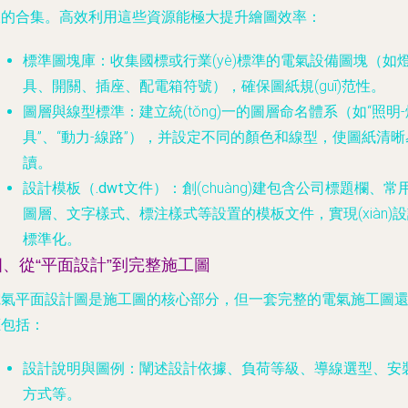
板的合集。高效利用這些資源能極大提升繪圖效率：
標準圖塊庫
：收集國標或行業(yè)標準的電氣設備圖塊（如
具、開關、插座、配電箱符號），確保圖紙規(guī)范性。
圖層與線型標準
：建立統(tǒng)一的圖層命名體系（如“照明
具”、“動力-線路”），并設定不同的顏色和線型，使圖紙清晰
讀。
設計模板（.dwt文件）
：創(chuàng)建包含公司標題欄、常
圖層、文字樣式、標注樣式等設置的模板文件，實現(xiàn)
標準化。
四、從“平面設計”到完整施工圖
電氣平面設計圖是施工圖的核心部分，但一套完整的電氣施工圖
應包括：
設計說明與圖例
：闡述設計依據、負荷等級、導線選型、安
方式等。