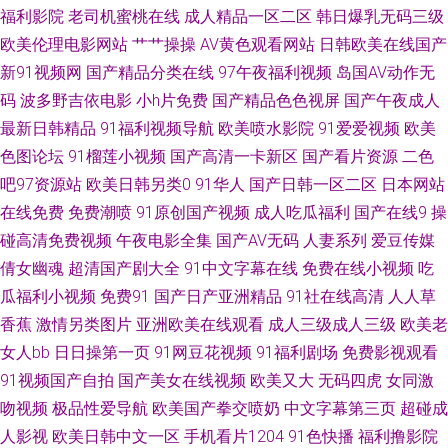
福利影院
老司机蜜桃在线
成人精品一区二区
韩日爆乳无码三级
锋欧美 av天堂bh 国产av第一页 狼友免费 日韩成人社区 午夜无码伦 91丝袜
欧美伦理电影网站
艹艹操操
AV黄色观看网站
日韩欧美在线国产
新91视频网
国产精品分类在线
97午夜福利视频
岛国AV动作无
拍拍 超碰婷婷色 韩国超逼视频 日韩免费乱轮网站 白丝足交在线 黑丝美女91
码
波多野吉依电影
小h片免费
国产精品色色视屏
国产午夜成人
最新日韩精品
91福利视频导航
欧美喷水影院
91爱爱视频
欧美
日本大香蕉伊人网 亚洲五五艹 97干色 福利导航 男人天堂成人网 四虎色导航
色图论坛
91榴莲小视频
国产高清一卡新区
国产看片资源
二色
吧97资源站
欧美日韩另类0
91华人
国产日韩一区二区
日本网站
91超碰色情 成人深夜导航 老司机A片区 日韩无码精品网址 91超碰成人导航
在线免费
免费潮喷
91原创国产视频
成人吃瓜福利
国产在线9
操
超碰大香蕉网 黑丝美女内射自慰 欧美乱轮另类 五月天三级网 91蜜桃四区 丰
碰高清免费视频
午夜电影全集
国产AV无码
人妻系列
爱豆传媒
倩女幽魂
超清国产剧大全
91中文字幕在线
免费在线小视频
吃
满熟妇乱子另类 老司机午夜AV 天天骚天天操 91国摸 成人午夜AV福利 久久
瓜福利小视频
免费91
国产日产亚洲精品
91社在线高清
人人草
香蕉
激情另类图片
亚洲欧美在线观看
成人三级成人三级
欧美老
精品综合在线 日本网站www 亚洲探花影院网站 97综合视频专区 激情国产
女人bb
日日操第一页
91网豆花视频
91福利剧场
免费影视观看
91视频国产自拍
国产美女在线视频
欧美又大
无码四虎
女同激
殴美蜜桃 亚洲黄色小说网站 99热最新地址6 国产自精品 久久se综合社区 视
吻视频
极品性爱导航
欧美国产拳交喷奶
中文字幕第三页
超碰成
人影视
欧美日韩中文一区
手机看片1204
91色快播
福利撸影院
频三级久久 91视频免费视频 岛国网址 欧美轮理 亚洲国三视频 超碰人人爱人