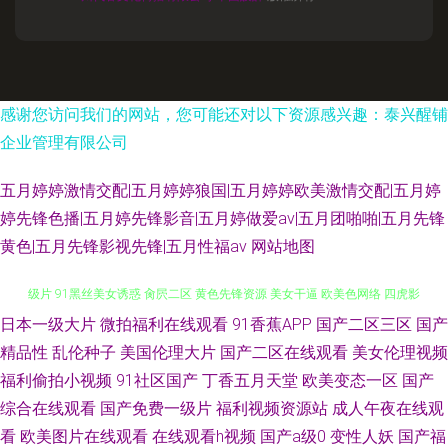
感谢您访问我们的网站，您可能还对以下资源感兴趣：泰兴醒铺
企业管理有限公司
五月婷婷激情交配|五月婷婷狼国|五月婷婷欧美激情交配|五月婷
婷先锋色播|五月婷先锋影音|五月婷做爱av|五月团啪啪|五月先锋
黄色|五月先锋影视先锋|五月性福av
网站地图
日本一级大片
微拍福利在线观看
91香蕉APP
国产二区三区
国产
福利社老司机91 午夜资源福利 久草午夜免费精品 日韩无码三级影片 亚州三
精品性
乱伦种子
美国伦理大片
国产二区在线观看
美女伦理视频
级片 91黑丝美女诱惑 肏屄二区 黄色先锋资源 美女干逼 欧美色网络 四虎影
福利偷拍小视频
91社区国产
丁香五月天堂
欧美变态一区
国产
综合在线观看
国产免费一级片
福利视频资源站
成人午夜在线观
院欧美激情 91n成人网站 AV大香蕉网 极品白丝在线观看 五月天福利网 91高
看
欧美图片在线观看
在线观看h视频
国产a级0
变性人妖
国产福