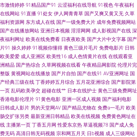
市激情婷婷
91精品国产91
云涩福利在线导航
91视色
午夜福利
线资源 日韩中文字 久草大香 亚洲影院老司机V 超碰在线欧美 麻豆91 91亚洲
在线网站
91直播
91处女
伊人网青青草
国产又爽又黄又无
久草
福利资源网
东方成人在线
国产一级免费大片
成年免费视频网站
传媒51 麻豆www 亚洲A网 WWW85播播 黄色小视频链接 人人射性爱视频 伊
国产在线播放网站
亚洲日本视频
淫淫网网
成人影视国产在线
深
夜福利网址
欧美在线免费看
日夜夜欧美
国产大片中文字幕
国产
人黄色成人 俺去也com 黄色A片精品福利 男人天堂狠狠操 51视频偷拍 抖阴
片91
操久婷婷
91视频你懂得
黄色三级片毛片
免费电影片
日韩
欧美爱爱
成人亚洲区
欧美性16
成人色情黄片在线
在线观看亚
蜜桃 免费日七视频 午夜小影视 超碰大秀美女 日本色熟女 91视屏免费看 国
洲精品
国产热综合
久草网视频在线看
午夜精品网影院
伦理片完
整版
黄视网站在线播放
国产片自拍
国产在线91
AV亚洲网址
国
产免费情爱视频 欧美极限扩肛 69xbcom 成人性交免费视屏 狼友视频久久
产经典三级在线
丁香婷婷五月综合
五月花亚洲综合
国产影院第
91rp爆 丁香五月花影院 日本电影a级久久 91鲁视频 国产精品色色 日本A∨中
一页
乱码欧美孕交
超碰在线艹
日本在线护士
黄色三级免费网址
香港电影伦理片
91黄色电影
亚洲一区成人视频
国产福利电影
文字幕 91国产首业 国产a成人 欧美性爱女同A片 亚洲福利影院 超碰A片 久久
日韩成人影片
男的天堂网AV
国产精品尤物在
免费a一毛片
欧美
肠交扩张另类
最新亚洲日韩精品
欧美在线视频
免费黄色网址在
草香蕉 深夜精品福利导航 日本綜合成人网 高清91ncn 欧美精品一 91超碰在
线
主播第一页
丁香五月网
性爱东京热
草逼视频78
国产成人免
费无码
高清日韩无码视频
宗和网五月天
日b视频
成人三级网站
线观看 国产精品在线久久 日本精品人妖五区 51私拍