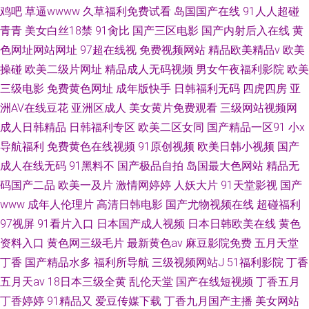
鸡吧
草逼wwww
久草福利免费试看
岛国国产在线
91人人超碰
青青
美女白丝18禁
91肏比
国产三区电影
国产内射后入在线
黄
色网址网站网址
97超在线视
免费视频网站
精品欧美精品v
欧美
操碰
欧美二级片网址
精品成人无码视频
男女午夜福利影院
欧美
三级电影
免费黄色网址
成年版快手
日韩福利无码
四虎四房
亚
洲AV在线豆花
亚洲区成人
美女黄片免费观看
三级网站视频网
成人日韩精品
日韩福利专区
欧美二区女同
国产精品一区91
小x
导航福利
免费黄色在线视频
91原创视频
欧美日韩小视频
国产
成人在线无码
91黑料不
国产极品自拍
岛国最大色网站
精品无
码国产二品
欧美一及片
激情网婷婷
人妖大片
91天堂影视
国产
www
成年人伦理片
高清日韩电影
国产尤物视频在线
超碰福利
97视屏
91看片入口
日本国产成人视频
日本日韩欧美在线
黄色
资料入口
黄色网三级毛片
最新黄色av
麻豆影院免费
五月天堂
丁香
国产精品水多
福利所导航
三级视频网站J
51福利影院
丁香
五月天av
18日本三级全黄
乱伦天堂
国产在线短视频
丁香五月
丁香婷婷
91精品又
爱豆传媒下载
丁香九月国产主播
美女网站