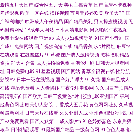
激情五月天国产
综合网五月天
美女主播青草
国产高清不卡视频
人做 精品一区二区网站 日本视频专区 亚洲天堂电影院 av福利网址 韩国av永
四虎影视
欧美一区在线
操碰视频
五月天婷婷欧美
欧美大BB
国
产福利啪啪
欧洲成人午夜精品
国产精品美乳
男人操蜜桃视频
无
久无码 欧美日韩蜜臀 香蕉网站入口 97超碰性爱 国产网络自拍 欧美日韩久久
码射精网站
18成年人网站
日本高清电影网
男女啪啪午夜视频
免费电影在线观看
亚洲ab
成人少妇视频导航
91国产小青蛙
国
欧美一A一片传媒 在线亚洲一区网站 超碰亚洲综合网 久久草热婷首页 五月
产成年免费网站
国产视频高清在线
精品香蕉
求a片网址
麻豆tv
在线观看
在线撸丝片
91草碰
国产成人激情视频
黑料吃瓜精品
瑟瑟导航 AV网站全部 国产自精品 欧美色图2P 午夜成人 91视频新地址 大香
偷拍
91大神合集
成人拍拍拍免费
香港伦理剧
日韩大片观看网
蕉伊人视频网 久久资源福利站 天天夜夜肏 91蜜桃 99爱久 久久素人 婷婷色
址
日韩免费电影
91羞羞视频
国产网站
青草全福视在线
性导航
影视AV
日本一级在线视频
国产好片浮力
91久操
国产精品成人
网 91视频按摩 福利AV电影 欧美另类AV 午夜av电影院 欧美第一浮力影院 欧
在线
精品免费看
人人看操碰
午夜伦理电影网
久久国自产拍精品
高清乱码0
国产欧美
日韩三级黄色A片
伦理电影亚洲国产
福利
美激情18 果冻传媒一级A片 四虎色播 av三级片网 国浮第一浮力 欧美日韩中
姬黄色网址
欧美伊人影院
丁香成人五月花
黄色网网址女
久草视
频最新网址
日韩大片在线看
久久亚洲人成
亚州色图乱伦小说
国
色色 午夜毛片网址 97资源国产 国产美女自在线 欧美日本国产精品 午夜宅男
产va免费观看
国产人妖第二
成人影片h
91色婷婷瑟色
东京热狠
狠草
日韩精品观看
91最新国产精品
一级黄色网
91色色人妻
都
影院 wwwA片 精品视频初夜在线 日韩免费观看视频 91免费网页链接 久草热